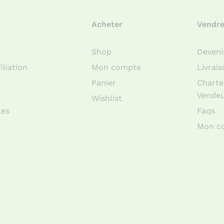
Acheter
Vendr
Shop
Deveni
liation
Mon compte
Livrai
Panier
Charte
Vende
Wishlist
les
Faqs
Mon c