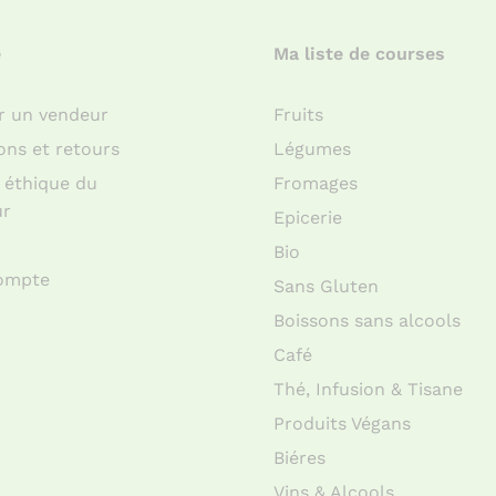
e
Ma liste de courses
r un vendeur
Fruits
sons et retours
Légumes
 éthique du
Fromages
ur
Epicerie
Bio
ompte
Sans Gluten
Boissons sans alcools
Café
Thé, Infusion & Tisane
Produits Végans
Biéres
Vins & Alcools