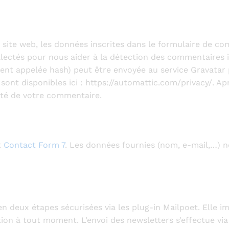
ite web, les données inscrites dans le formulaire de com
collectés pour nous aider à la détection des commentaires
nt appelée hash) peut être envoyée au service Gravatar pou
 sont disponibles ici : https://automattic.com/privacy/. A
oté de votre commentaire.
t
Contact Form 7
. Les données fournies (nom, e-mail,…) n
en deux étapes sécurisées via les plug-in Mailpoet. Elle i
on à tout moment. L’envoi des newsletters s’effectue via 