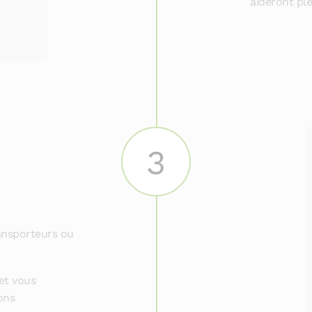
aideront pl
3
ransporteurs ou
et vous
ons