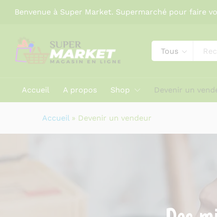
Benvenue à Super Market. Supermarché pour faire vo
Tous
Accueil
A propos
Shop
Devenir un vend
Accueil
»
Devenir un vendeur
Des mi