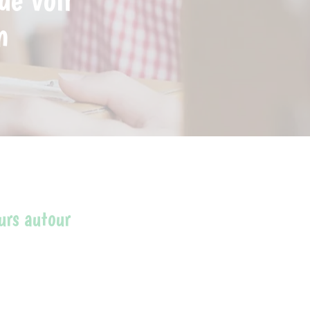
n
urs autour